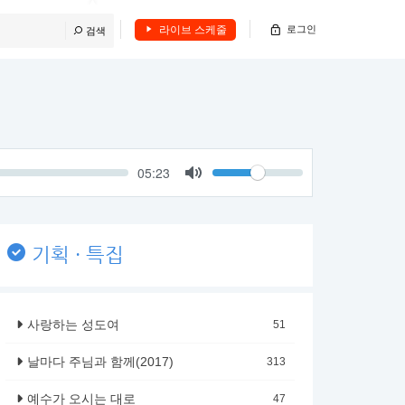
라이브 스케줄
로그인
검색
Volume
Current
05:23
time
Toggle
Mute
기획 · 특집
사랑하는 성도여
51
날마다 주님과 함께(2017)
313
예수가 오시는 대로
47