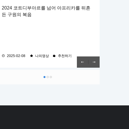
2024 코트디부아르를 넘어 아프리카를 뒤흔
[상반기 연합 결산 감사예배] 일한 대로 갚으리
예수 그리스도와 함께한 후사
든 구원의 복음
라
[계 22:7, 10~14] 7 보라 내가 속히 오리니 이 책의 예언
[롬 8:16~18] 16 성령이 친히 우리 영으로 더불어 우리가
의 말씀을 지키는 자가 복이 있으리라 하더라 10 또 내게 말
하나님의 자녀인 것을 증거하시나니 17 자녀이면 또한 후사
하되 이 책의 예언의 말씀을 인봉하지 말라 때가 가까우니라
곧 하나님의 후사요 그리스도와 함께한 후사니 우리가 그와
11 불의를 하는 자는 그대로 불의를 하고 더러운 자는 그대
함께 영광을 받기 위하여 고난도 함께 받아야 될 것이니라
로 더럽고 의로운 자는 그대로 의를 행하고 거룩한 자는 그
18 생각건대 현재의 고난은 장차 우리에게 나타날 영광과
대로 거룩되게 하라 12 보라 내가 속히 오리니 내가 줄 상이
족히 비교할 수 없도다
2025-02-08
2024-05-26
2024-05-19
나의영상
나의영상
나의영상
추천하기
추천하기
추천하기
내게 있어 각 사람에게 그의 일한대로 갚아 주리라 13 나는
알파와 오메가