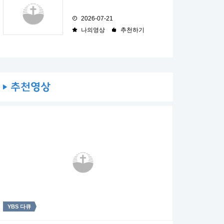
2026-07-21
나의영상
추천하기
YBS 다큐
주일4부 주일밤예배
주일4부 주일밤예배