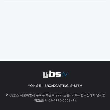
08255 서울특별시 구로구 부일로 977 (궁동) 기독교한국침례회 연세중
앙교회(
02-2680-0001~3)