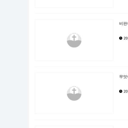
비판하
20
무엇이
20