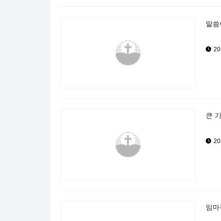
말씀이
20
큰 기
20
임마누