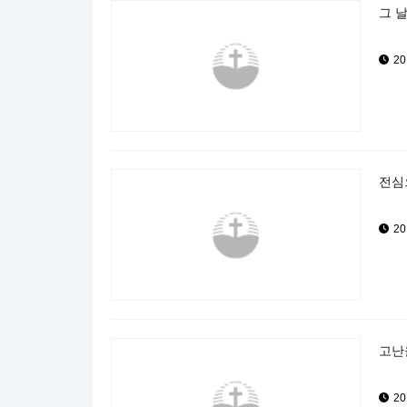
그 날
20
전심으
20
고난을
20