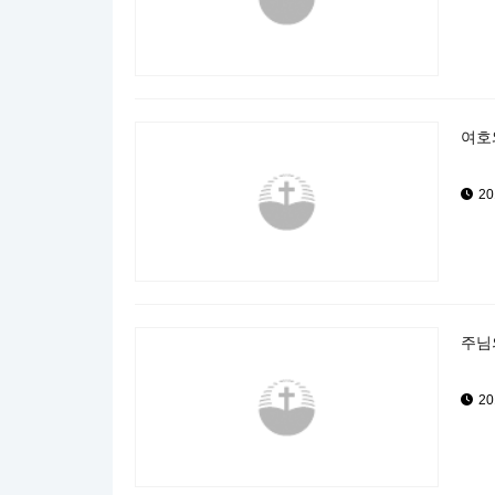
여호와
20
주님의
20