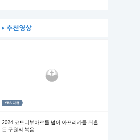
YBS 다큐
주일4부 주일밤예배
주일4부 주일밤예배
2024 코트디부아르를 넘어 아프리카를 뒤흔
[상반기 연합 결산 감사예배] 일한 대로 갚으리
예수 그리스도와 함께한 후사
든 구원의 복음
라
[계 22:7, 10~14] 7 보라 내가 속히 오리니 이 책의 예언
[롬 8:16~18] 16 성령이 친히 우리 영으로 더불어 우리가