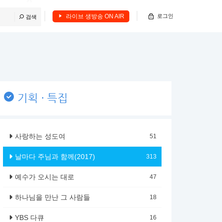
라이브 생방송 ON AIR
로그인
검색
기획 · 특집
사랑하는 성도여
51
날마다 주님과 함께(2017)
313
예수가 오시는 대로
47
하나님을 만난 그 사람들
18
YBS 다큐
16