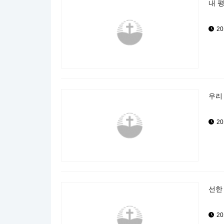
내 평
20
우리 
20
선한 
20