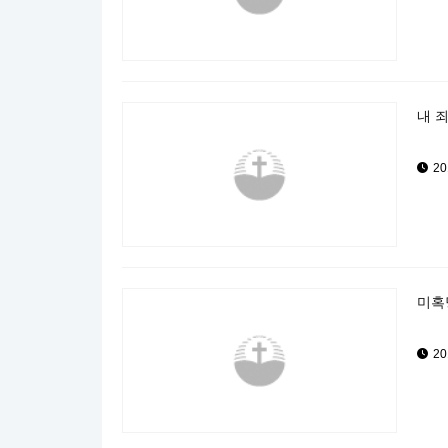
내 죄
20
미혹당
20