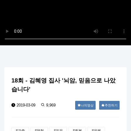
18회 - 김혜영 집사 '뇌암, 믿음으로 나았
습니다'
2019-03-09
9,969
나의영상
추천하기
#간증
#체험
#치유
#회복
#은혜