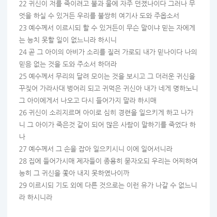
22 귀신이 저를 죽이려고 불과 물에 자주 던졌나이다 그러나 무
엇을 하실 수 있거든 우리를 불쌍히 여기사 도와 주옵소서
23 예수께서 이르시되 할 수 있거든이 무슨 말이냐 믿는 자에게
는 능치 못할 일이 없느니라 하시니
24 곧 그 아이의 아비가 소리를 질러 가로되 내가 믿나이다 나의
믿음 없는 것을 도와 주소서 하더라
25 예수께서 무리의 달려 모이는 것을 보시고 그 더러운 귀신을
꾸짖어 가라사대 벙어리 되고 귀먹은 귀신아 내가 네게 명하노니
그 아이에게서 나오고 다시 들어가지 말라 하시매
26 귀신이 소리지르며 아이로 심히 경련을 일으키게 하고 나가
니 그 아이가 죽은것 같이 되어 많은 사람이 말하기를 죽었다 하
나
27 예수께서 그 손을 잡아 일으키시니 이에 일어서니라
28 집에 들어가시매 제자들이 종용히 묻자오되 우리는 어찌하여
능히 그 귀신을 쫓아 내지 못하였나이까
29 이르시되 기도 외에 다른 것으로는 이런 유가 나갈 수 없느니
라 하시니라