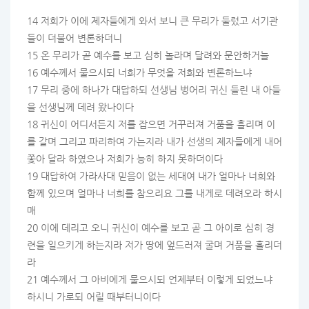
14 저희가 이에 제자들에게 와서 보니 큰 무리가 둘렀고 서기관
들이 더불어 변론하더니
15 온 무리가 곧 예수를 보고 심히 놀라며 달려와 문안하거늘
16 예수께서 물으시되 너희가 무엇을 저희와 변론하느냐
17 무리 중에 하나가 대답하되 선생님 벙어리 귀신 들린 내 아들
을 선생님께 데려 왔나이다
18 귀신이 어디서든지 저를 잡으면 거꾸러져 거품을 흘리며 이
를 갈며 그리고 파리하여 가는지라 내가 선생의 제자들에게 내어
쫓아 달라 하였으나 저희가 능히 하지 못하더이다
19 대답하여 가라사대 믿음이 없는 세대여 내가 얼마나 너희와
함께 있으며 얼마나 너희를 참으리요 그를 내게로 데려오라 하시
매
20 이에 데리고 오니 귀신이 예수를 보고 곧 그 아이로 심히 경
련을 일으키게 하는지라 저가 땅에 엎드러져 굴며 거품을 흘리더
라
21 예수께서 그 아비에게 물으시되 언제부터 이렇게 되었느냐
하시니 가로되 어릴 때부터니이다