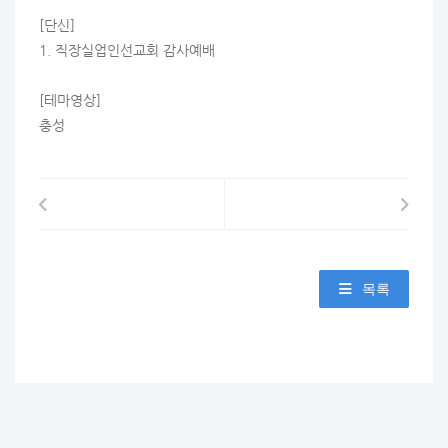
[단신]
1. 직장실업인선교회 감사예배
[테마영상]
충성
목록