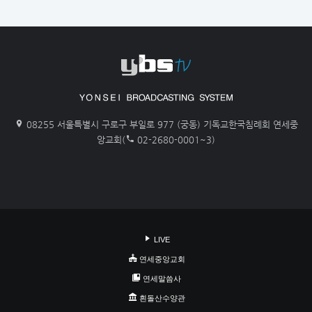
08255 서울특별시 구로구 부일로 977 (궁동) 기독교한국침례회 연세중
앙교회(
02-2680-0001~3)
LIVE
연세중앙교회
연세말씀사
흰돌산수양관