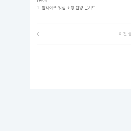
[단신]
1. 힐웨이즈 워십 초청 찬양 콘서트
이전 