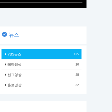
뉴스
YBS뉴스
425
테마영상
20
선교영상
25
홍보영상
32