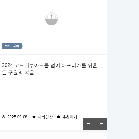
YBS 다큐
주일4부 주일밤예배
주일4부 주일밤예배
2024 코트디부아르를 넘어 아프리카를 뒤흔
[상반기 연합 결산 감사예배] 일한 대로 갚으리
예수 그리스도와 함께한 후사
든 구원의 복음
라
[계 22:7, 10~14] 7 보라 내가 속히 오리니 이 책의 예언
[롬 8:16~18] 16 성령이 친히 우리 영으로 더불어 우리가
의 말씀을 지키는 자가 복이 있으리라 하더라 10 또 내게 말
하나님의 자녀인 것을 증거하시나니 17 자녀이면 또한 후사
하되 이 책의 예언의 말씀을 인봉하지 말라 때가 가까우니라
곧 하나님의 후사요 그리스도와 함께한 후사니 우리가 그와
11 불의를 하는 자는 그대로 불의를 하고 더러운 자는 그대
함께 영광을 받기 위하여 고난도 함께 받아야 될 것이니라
로 더럽고 의로운 자는 그대로 의를 행하고 거룩한 자는 그
18 생각건대 현재의 고난은 장차 우리에게 나타날 영광과
대로 거룩되게 하라 12 보라 내가 속히 오리니 내가 줄 상이
족히 비교할 수 없도다
2025-02-08
2024-05-26
2024-05-19
나의영상
나의영상
나의영상
추천하기
추천하기
추천하기
내게 있어 각 사람에게 그의 일한대로 갚아 주리라 13 나는
알파와 오메가