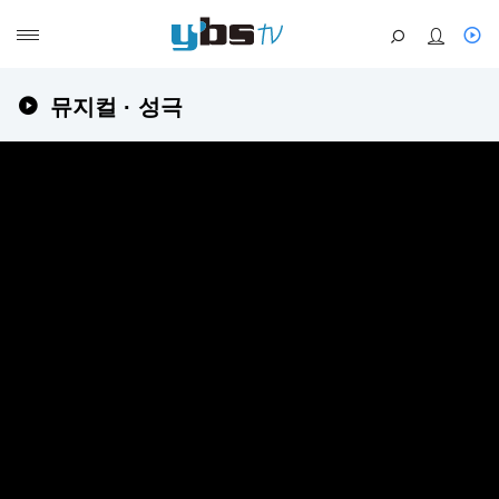
뮤지컬 · 성극