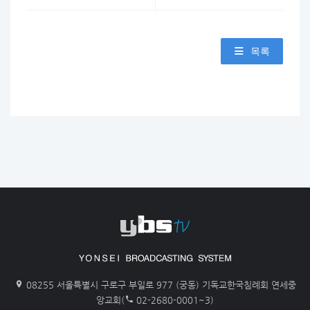
목록
08255 서울특별시 구로구 부일로 977 (궁동) 기독교한국침례회 연세중
앙교회(
02-2680-0001~3)