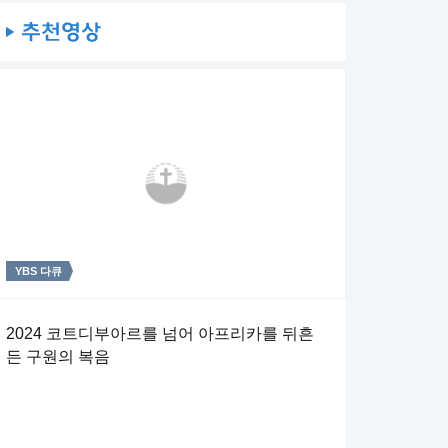
YBS 다큐
주일4부 주일밤예배
주일4부 주일밤예배
2024 코트디부아르를 넘어 아프리카를 뒤흔
[상반기 연합 결산 감사예배] 일한 대로 갚으리
예수 그리스도와 함께한 후사
든 구원의 복음
라
[계 22:7, 10~14] 7 보라 내가 속히 오리니 이 책의 예언
[롬 8:16~18] 16 성령이 친히 우리 영으로 더불어 우리가
의 말씀을 지키는 자가 복이 있으리라 하더라 10 또 내게 말
하나님의 자녀인 것을 증거하시나니 17 자녀이면 또한 후사
하되 이 책의 예언의 말씀을 인봉하지 말라 때가 가까우니라
곧 하나님의 후사요 그리스도와 함께한 후사니 우리가 그와