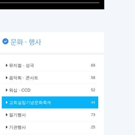
문화 · 행사
뮤지컬 · 성극
69
음악회 · 콘서트
58
워십 · CCD
52
교회설립기념문화축제
44
절기행사
73
기관행사
25