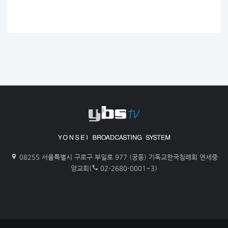
08255 서울특별시 구로구 부일로 977 (궁동) 기독교한국침례회 연세중
앙교회(
02-2680-0001~3)