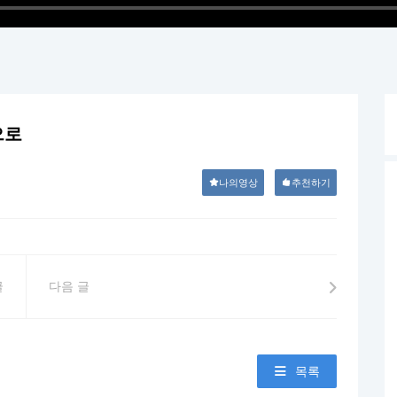
으로
나의영상
추천하기
글
다음 글
목록