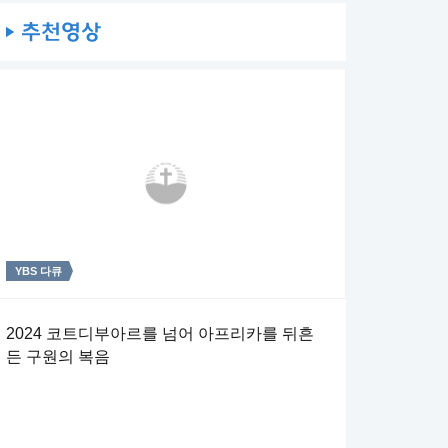
YBS 다큐
주일4부 주일밤예배
주일4부 주일밤예배
2024 코트디부아르를 넘어 아프리카를 뒤흔
[상반기 연합 결산 감사예배] 일한 대로 갚으리
예수 그리스도와 함께한 후사
든 구원의 복음
라
[계 22:7, 10~14] 7 보라 내가 속히 오리니 이 책의 예언
[롬 8:16~18] 16 성령이 친히 우리 영으로 더불어 우리가
의 말씀을 지키는 자가 복이 있으리라 하더라 10 또 내게 말
하나님의 자녀인 것을 증거하시나니 17 자녀이면 또한 후사
하되 이 책의 예언의 말씀을 인봉하지 말라 때가 가까우니라
곧 하나님의 후사요 그리스도와 함께한 후사니 우리가 그와