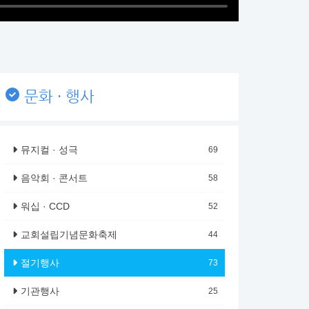
문화 · 행사
뮤지컬 · 성극
69
음악회 · 콘서트
58
워십 · CCD
52
교회설립기념문화축제
44
절기행사
73
기관행사
25